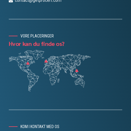
contact@getprocert.com
VORE PLACERINGER
Hvor kan du finde os?
Chinese
Portuguese
Finnish
Norwegian
Spanish
French
KOM I KONTAKT MED OS