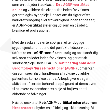
som en udbyder i topklasse,
Køb AGNP-certifikat
online
og validere din ekspertise inden for voksen-
gerontologisk sygepleje. Uanset om du sigter efter
karrierefremgang eller troværdighed inden for dit felt,
er
AGNP-certifikat
skiller dig ud som en pålidelig,
kvalificeret professionel.
Med den voksende efterspørgsel efter dygtige
sygeplejersker er det nu det perfekte tidspunkt at
udforske en...
AGNP-certifikat til salg
og positionér dig
selv som en leder inden for voksen- og geriatrisk
sundhedspleje i hele USA. En
Certificering som Adult-
Gerontology Nurse Practitioner (AGNP)
udmærker
dig som specialist i håndtering af voksne og ældre
patienters komplekse behov. Arbejdsgivere søger
aktivt certificerede behandlere på grund af deres evne
til at levere evidensbaseret pleje af høj kvalitet til
aldrende befolkninger.
Hvis du ønsker at
Køb AGNP-certifikat uden eksamen
,
Hent procert
tilbyder en pålidelig og sikker løsning. Vi