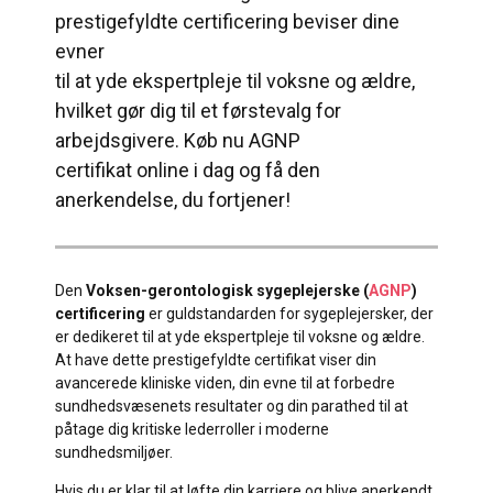
prestigefyldte certificering beviser dine
evner
til at yde ekspertpleje til voksne og ældre,
hvilket gør dig til et førstevalg for
arbejdsgivere. Køb nu AGNP
certifikat online i dag og få den
anerkendelse, du fortjener!
Den
Voksen-gerontologisk sygeplejerske (
AGNP
)
certificering
er guldstandarden for sygeplejersker, der
er dedikeret til at yde ekspertpleje til voksne og ældre.
At have dette prestigefyldte certifikat viser din
avancerede kliniske viden, din evne til at forbedre
sundhedsvæsenets resultater og din parathed til at
påtage dig kritiske lederroller i moderne
sundhedsmiljøer.
Hvis du er klar til at løfte din karriere og blive anerkendt