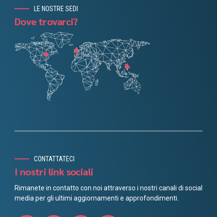
LE NOSTRE SEDI
Dove trovarci?
Chinese
Danish
Portuguese
Finnish
Norwegian
Spanish
CONTATTATECI
French
I nostri link sociali
German
Rimanete in contatto con noi attraverso i nostri canali di social
media per gli ultimi aggiornamenti e approfondimenti.
Swedish
Dutch