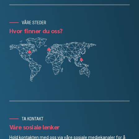
VÅRE STEDER
Hvor finner du oss?
Chinese
Danish
Portuguese
Finnish
Spanish
French
TA KONTAKT
German
Våre sosiale lenker
Swedish
Hold kontakten med oss via våre sosiale mediekanaler for å