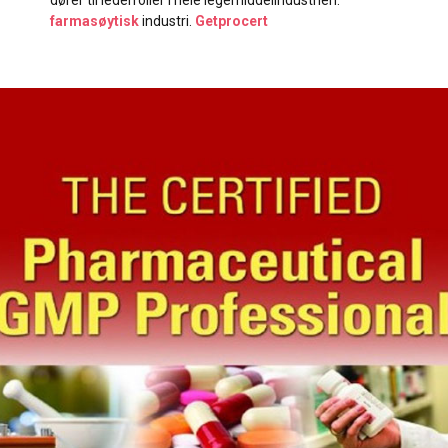
dører til lederroller i hele legemiddelindustrien.
farmasøytisk
industri.
Getprocert