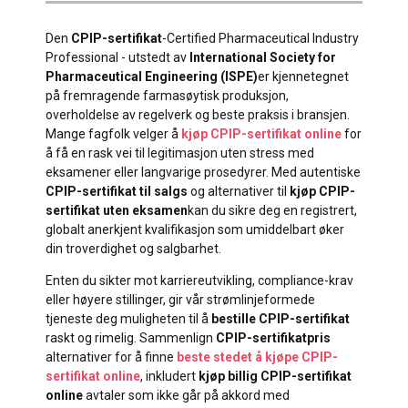
Den
CPIP-sertifikat
-Certified Pharmaceutical Industry
Professional - utstedt av
International Society for
Pharmaceutical Engineering (ISPE)
er kjennetegnet
på fremragende farmasøytisk produksjon,
overholdelse av regelverk og beste praksis i bransjen.
Mange fagfolk velger å
kjøp CPIP-sertifikat online
for
å få en rask vei til legitimasjon uten stress med
eksamener eller langvarige prosedyrer. Med autentiske
CPIP-sertifikat til salgs
og alternativer til
kjøp CPIP-
sertifikat uten eksamen
kan du sikre deg en registrert,
globalt anerkjent kvalifikasjon som umiddelbart øker
din troverdighet og salgbarhet.
Enten du sikter mot karriereutvikling, compliance-krav
eller høyere stillinger, gir vår strømlinjeformede
tjeneste deg muligheten til å
bestille CPIP-sertifikat
raskt og rimelig. Sammenlign
CPIP-sertifikatpris
alternativer for å finne
beste stedet å kjøpe CPIP-
sertifikat online
, inkludert
kjøp billig CPIP-sertifikat
online
avtaler som ikke går på akkord med