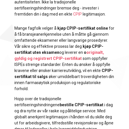
autentisiteten. Ikke la tradisjonelle
sertifiseringshindringer bremse deg - invester i
fremtiden din i dag med en ekte
CPIP
legitimasjon.
Mange fagfolk velger å
kjøp CPIP-sertifikat online
for
å få bransjeanerkjennelse uten å måtte gå gjennom
omfattende eksamener eller langvarige prosedyrer.
Vår sikre og effektive prosess lar deg
kjøp CPIP-
sertifikat uten eksamen
og leverer en
o
originalt,
gyldig og registrert CPIP-sertifikat
som oppfyller
ISPEs strenge standarder. Enten du ønsker å oppfylle
kravene eller ønsker karriereutvikling, vil en ekte
CPIP-
sertifikat til salgs
øker umiddelbart troverdigheten din
innen farmasøytisk produksjon og regulatoriske
forhold.
Hopp over de tradisjonelle
sertifiseringshindringene
bestille CPIP-sertifikat
i dag
og dra nytte av vår raske og pålitelige service. Med
globalt anerkjent legitimasjon i hånden vil du skille deg
ut for arbeidsgivere, tilfredsstille revisjonskrav og åpne