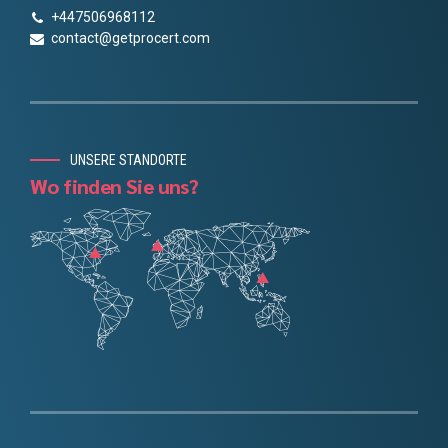
+447506968112
contact@getprocert.com
UNSERE STANDORTE
Wo finden Sie uns?
Chinese
Danish
Portuguese
Finnish
Norwegian