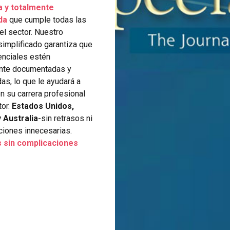
a y totalmente
da
que cumple todas las
l sector. Nuestro
implificado garantiza que
enciales estén
ente documentadas y
as, lo que le ayudará a
n su carrera profesional
tor.
Estados Unidos,
 Australia
-sin retrasos ni
ciones innecesarias.
 sin complicaciones