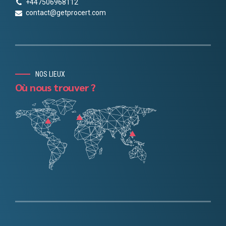
+447506968112
contact@getprocert.com
NOS LIEUX
Où nous trouver ?
Chinese
Danish
Portuguese
Finnish
Norwegian
Spanish