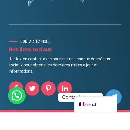
Portuguese
Finnish
Norwegian
Spanish
CONTACTEZ-NOUS
German
Nos liens sociaux
Swedish
Restez en contact avec nous sur nos canaux de médias
sociaux pour obtenir les dernières mises à jour et
Dutch
informations.
Italian
Arabic
English
Contactez nous
French
Copyright by
BoldThemes
. Tous droits réservés.