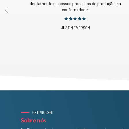
acêuticos.
necessários para executar procedimentos laborato
mais eficazes e conformes, garantindo que a no
investigação se mantém de topo.
LILAH CHANG
GETPROCERT
Sobre nós