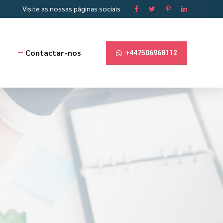
Visite as nossas páginas sociais
s
Contactar-nos
+447506968112