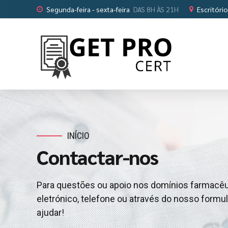
Segunda-feira - sexta-feira
DAS 8H ÀS 21H
Escritóri
INÍCIO
Contactar-nos
Para questões ou apoio nos domínios farmacêu
eletrónico, telefone ou através do nosso formul
ajudar!