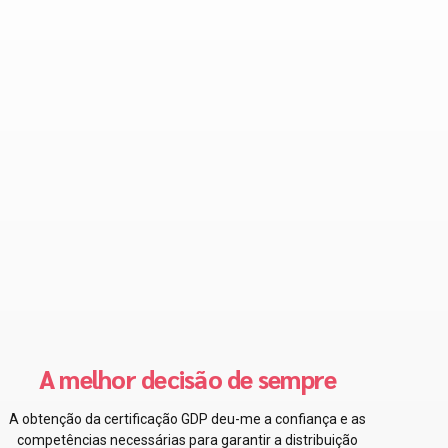
Absolutamente correto!
A certificação de Boas Práticas de Distribuição tem sido um
fator de mudança na gestão da distribuição farmacêutica,