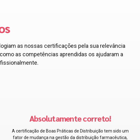
os
logiam as nossas certificações pela sua relevância
am como as competências aprendidas os ajudaram a
ofissionalmente.
As melhores pessoas para mim!
A certificação GMP forneceu-me conhecimentos
inestimáveis sobre práticas de fabrico que melhoraram
ntos