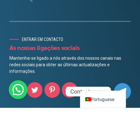
Norwegian
Spanish
French
ENTRAR EM CONTACTO
German
As nossas ligações sociais
Swedish
Mantenha-se ligado a nós através dos nossos canais nas
redes sociais para obter as últimas actualizações e
Dutch
informações.
Italian
Arabic
English
Contactar-nos
Portuguese
Direitos de autor
BoldThemes
. Todos os direitos reservados.
INÍCIO
SOBRE NÓS
OS NOSSOS CERTIFICADOS
CONTACTE-NOS
VOLTAR AO TOPO