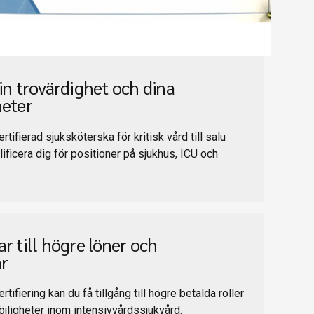
in trovärdighet och dina
heter
certifierad sjuksköterska för kritisk vård till salu
alificera dig för positioner på sjukhus, ICU och
.
r till högre löner och
r
rtifiering kan du få tillgång till högre betalda roller
jligheter inom intensivvårdssjukvård.