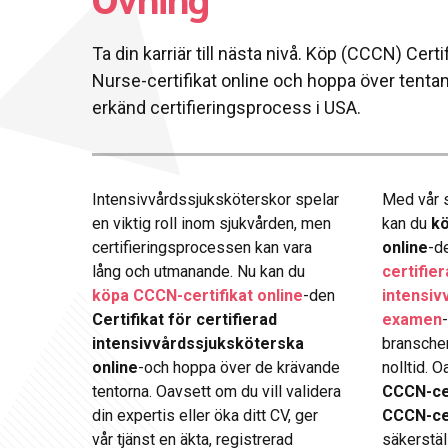
Ta din karriär till nästa nivå. Köp (CCCN) Certi
Nurse-certifikat online och hoppa över tent
erkänd certifieringsprocess i USA.
Intensivvårdssjuksköterskor spelar
Med vår s
en viktig roll inom sjukvården, men
kan du
kö
certifieringsprocessen kan vara
online
-d
lång och utmanande. Nu kan du
certifie
köpa CCCN-certifikat online
-den
intensiv
Certifikat för certifierad
examen
intensivvårdssjuksköterska
branscher
online
-och hoppa över de krävande
nolltid. 
tentorna. Oavsett om du vill validera
CCCN-cer
din expertis eller öka ditt CV, ger
CCCN-cert
vår tjänst en äkta, registrerad
säkerställ