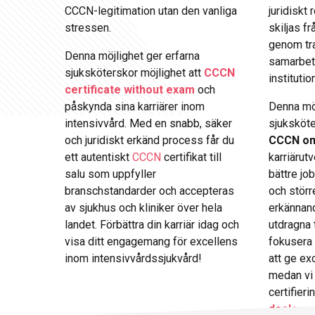
CCCN-legitimation utan den vanliga
juridiskt
stressen.
skiljas f
genom tra
Denna möjlighet ger erfarna
samarbet
sjuksköterskor möjlighet att
CCCN
institutio
certificate without exam
och
påskynda sina karriärer inom
Denna möj
intensivvård. Med en snabb, säker
sjuksköte
och juridiskt erkänd process får du
CCCN on
ett autentiskt
CCCN
certifikat till
karriärutv
salu som uppfyller
bättre jo
branschstandarder och accepteras
och störr
av sjukhus och kliniker över hela
erkännan
landet. Förbättra din karriär idag och
utdragna
visa ditt engagemang för excellens
fokusera 
inom intensivvårdssjukvård!
att ge ex
medan vi 
certifieri
deals