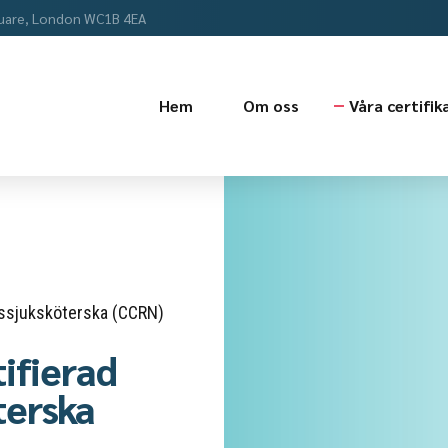
uare, London WC1B 4EA
Hem
Om oss
Våra certifik
rdssjuksköterska (CCRN)
tifierad
terska