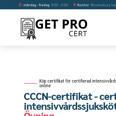
måndag - fredag
8:00 - 9:00
Kontor
Bloomsbury Sq
Köp certifikat för certifierad intensivvå
online
CCCN-certifikat - cer
intensivvårdssjukskö
Övning