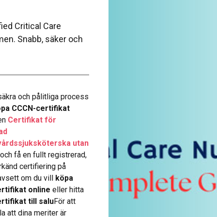
fied Critical Care
amen. Snabb, säker och
äkra och pålitliga process
pa CCCN-certifikat
en
Certifikat för
rad
vårdssjuksköterska utan
-och få en fullt registrerad,
känd certifiering på
Oavsett om du vill
köpa
tifikat online
eller hitta
ifikat till salu
För att
a att dina meriter är