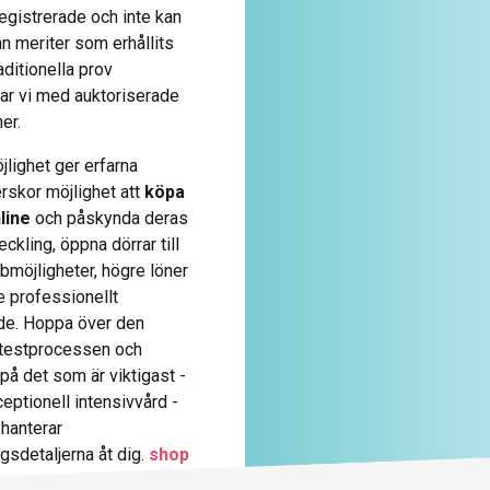
 registrerade och inte kan
rån meriter som erhållits
ditionella prov
ar vi med auktoriserade
ner.
lighet ger erfarna
rskor möjlighet att
köpa
line
och påskynda deras
eckling, öppna dörrar till
bbmöjligheter, högre löner
e professionellt
de. Hoppa över den
 testprocessen och
på det som är viktigast -
ceptionell intensivvård -
hanterar
ngsdetaljerna åt dig.
shop