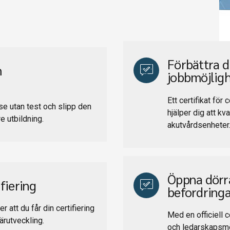
Förbättra d
m
jobbmöjlig
Ett certifikat för 
rse utan test och slipp den
hjälper dig att kv
e utbildning.
akutvårdsenheter
Öppna dörra
fiering
befordringa
 att du får din certifiering
Med en officiell ce
ärutveckling.
och ledarskapsmö