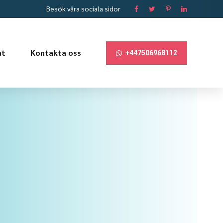
Besök våra sociala sidor
at
Kontakta oss
+447506968112