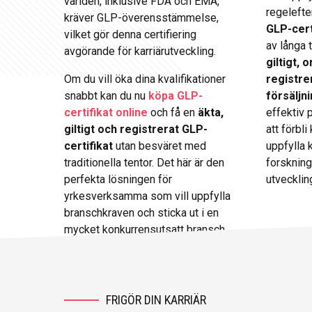
världen, inklusive FDA och EMA,
regelefte
kräver GLP-överensstämmelse,
GLP-cert
vilket gör denna certifiering
av långa t
avgörande för karriärutveckling.
giltigt, 
Om du vill öka dina kvalifikationer
registre
snabbt kan du nu
köpa GLP-
försäljn
certifikat online
och få en
äkta,
effektiv 
giltigt och registrerat GLP-
att förbl
certifikat
utan besväret med
uppfylla 
traditionella tentor. Det här är den
forskning
perfekta lösningen för
utvecklin
yrkesverksamma som vill uppfylla
branschkraven och sticka ut i en
mycket konkurrensutsatt bransch.
FRIGÖR DIN KARRIÄR