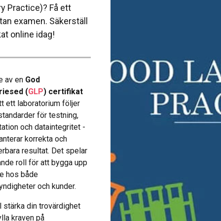
ry Practice)? Få ett
 utan examen. Säkerställ
at online idag!
e av en
God
riesed (
GLP
) certifikat
t ett laboratorium följer
standarder för testning,
tion och dataintegritet -
ranterar korrekta och
rbara resultat. Det spelar
nde roll för att bygga upp
de hos både
yndigheter och kunder.
l stärka din trovärdighet
lla kraven på