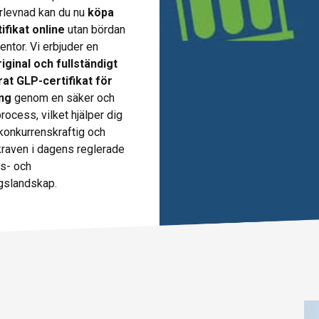
rlevnad kan du nu
köpa
ifikat online
utan bördan
entor. Vi erbjuder en
original och fullständigt
rat GLP-certifikat för
ing
genom en säker och
process, vilket hjälper dig
i konkurrenskraftig och
kraven i dagens reglerade
s- och
gslandskap.