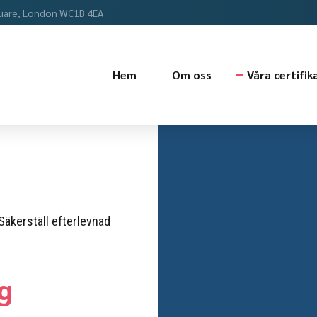
uare, London WC1B 4EA
Hem
Om oss
Våra certifik
 Säkerställ efterlevnad
g