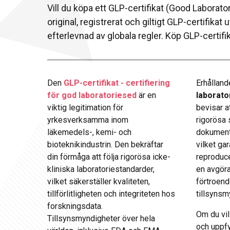
Vill du köpa ett GLP-certifikat (Good Laborato
original, registrerat och giltigt GLP-certifikat
efterlevnad av globala regler. Köp GLP-certifik
Den
GLP-certifikat - certifiering
Erhålland
för god laboratoriesed
är en
laborato
viktig legitimation för
bevisar at
yrkesverksamma inom
rigorösa 
läkemedels-, kemi- och
dokumenta
bioteknikindustrin. Den bekräftar
vilket ga
din förmåga att följa rigorösa icke-
reproduce
kliniska laboratoriestandarder,
en avgöra
vilket säkerställer kvaliteten,
förtroen
tillförlitligheten och integriteten hos
tillsynsm
forskningsdata.
Om du vil
Tillsynsmyndigheter över hela
och uppfy