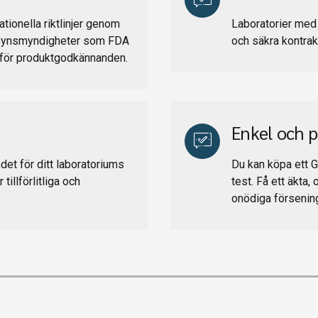
nationella riktlinjer genom
Laboratorier med e
Tillsynsmyndigheter som FDA
och säkra kontra
ör produktgodkännanden.
Enkel och p
ndet för ditt laboratoriums
Du kan köpa ett GL
tillförlitliga och
test. Få ett äkta, 
onödiga försening