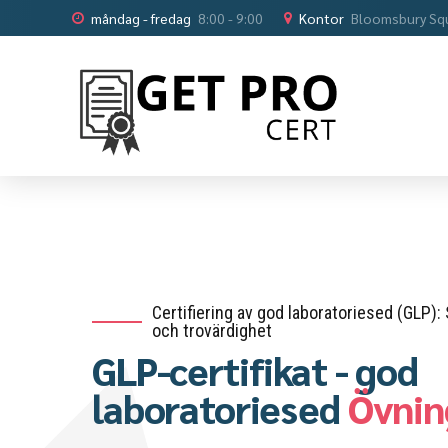
måndag - fredag
8:00 - 9:00
Kontor
Bloomsbury Sq
Certifiering av god laboratoriesed (GLP):
och trovärdighet
GLP-certifikat - god
laboratoriesed
Övnin