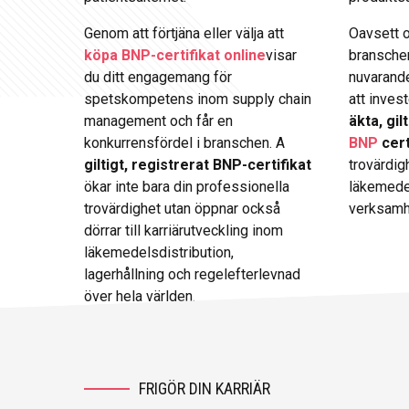
Genom att förtjäna eller välja att
Oavsett o
köpa BNP-certifikat online
visar
branschen 
du ditt engagemang för
nuvarande
spetskompetens inom supply chain
att invest
management och får en
äkta, gil
konkurrensfördel i branschen. A
BNP
cert
giltigt, registrerat BNP-certifikat
trovärdig
ökar inte bara din professionella
läkemedel
trovärdighet utan öppnar också
verksamh
dörrar till karriärutveckling inom
läkemedelsdistribution,
lagerhållning och regelefterlevnad
över hela världen.
FRIGÖR DIN KARRIÄR