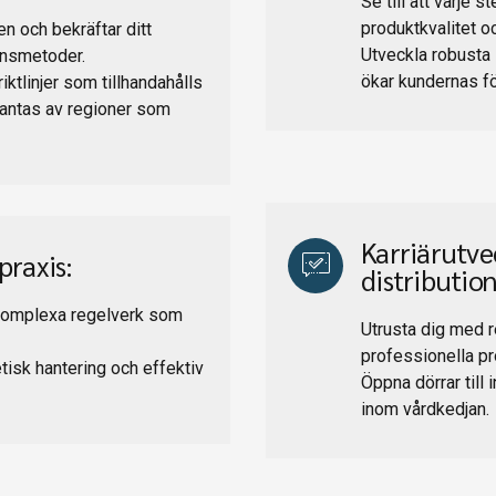
Se till att varje 
produktkvalitet o
en och bekräftar ditt
Utveckla robusta 
onsmetoder.
ökar kundernas fö
iktlinjer som tillhandahålls
antas av regioner som
Karriärutve
praxis:
distributio
 komplexa regelverk som
Utrusta dig med r
professionella pro
etisk hantering och effektiv
Öppna dörrar till 
inom vårdkedjan.