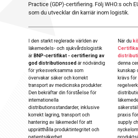
Practice (GDP)-certifiering. Följ WHO:s och EU
som du utvecklar din karriär inom logistik.
I den starkt reglerade världen av
När du
kö
läkemedels- och sjukvårdslogistik
Certifik
är
BNP-certifikat - certifiering av
distribu
god distributionssed
är nödvändig
denna cer
för yrkesverksamma som
kunskap 
övervakar säker och korrekt
krävs för
transport av medicinska produkter.
regelverk
Den bekräftar din förståelse för
distribut
internationella
läkemedel
distributionsstandarder, inklusive
säkerstäl
korrekt lagring, transport och
praxis för
hantering av läkemedel för att
supply cha
upprätthålla produktintegritet och
nyckelomr
patientsäkerhet.
produktsä