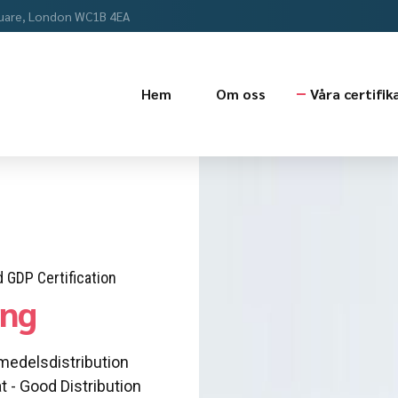
uare, London WC1B 4EA
Hem
Om oss
Våra certifik
 GDP Certification
ing
medelsdistribution
t - Good Distribution