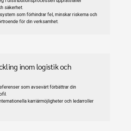
steg i distributionsprocessen upprätthåller
ch säkerhet.
system som förhindrar fel, minskar riskerna och
rtroende för din verksamhet.
ckling inom logistik och
n
eferenser som avsevärt förbättrar din
fil.
internationella karriärmöjligheter och ledarroller