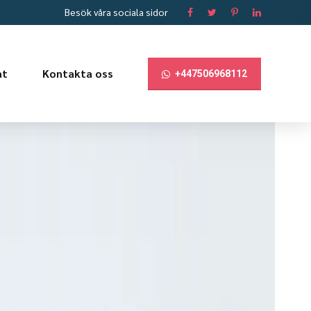
Besök våra sociala sidor
at
Kontakta oss
+447506968112