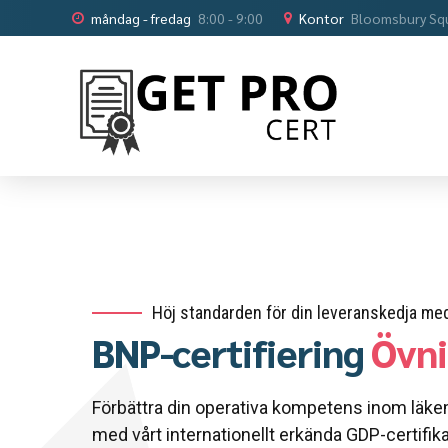
måndag - fredag
8:00 - 9:00
Kontor
Bloomsbury Sq
Höj standarden för din leveranskedja med
BNP-certifiering
Övn
Förbättra din operativa kompetens inom läke
med vårt internationellt erkända GDP-certifika