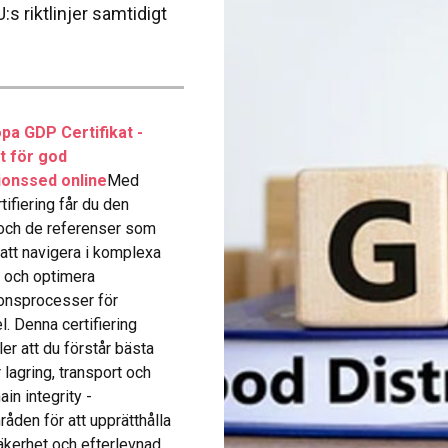
:s riktlinjer samtidigt
pa GDP Certifikat -
at för god
tionssed online
Med
tifiering får du den
och de referenser som
 att navigera i komplexa
 och optimera
ionsprocesser för
. Denna certifiering
ler att du förstår bästa
 lagring, transport och
in integrity -
åden för att upprätthålla
kerhet och efterlevnad.